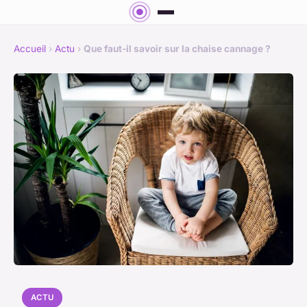
Accueil
›
Actu
›
Que faut-il savoir sur la chaise cannage ?
ACTU