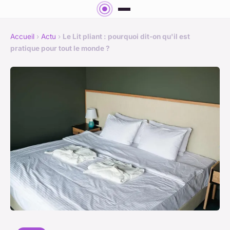
Accueil
›
Actu
›
Le Lit pliant : pourquoi dit-on qu'il est
pratique pour tout le monde ?