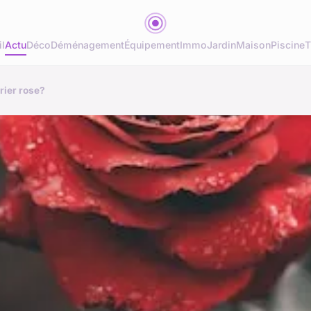
l
Actu
Déco
Déménagement
Équipement
Immo
Jardin
Maison
Piscine
T
rier rose?