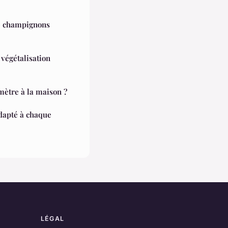
de champignons
 végétalisation
mètre à la maison ?
adapté à chaque
LÉGAL