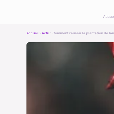
Accuei
Accueil
›
Actu
›
Comment réussir la plantation de lau