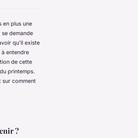
us en plus une
n se demande
voir qu'il existe
u à entendre
tion de cette
t du printemps.
out sur comment
enir ?