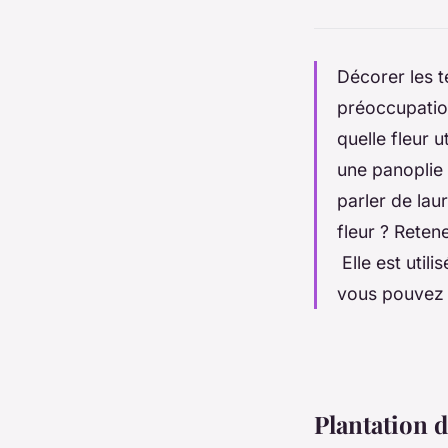
Décorer les t
préoccupatio
quelle fleur u
une panoplie 
parler de lau
fleur ? Reten
Elle est util
vous pouvez a
Plantation d