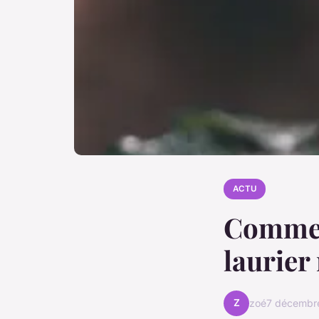
ACTU
Comment
laurier
Z
zoé
7 décembr