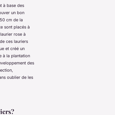
nt à base des
rouver un bon
 50 cm de la
te sont placés à
laurier rose à
de ces lauriers
ue et créé un
e à la plantation
 développement des
ection,
ans oublier de les
iers?