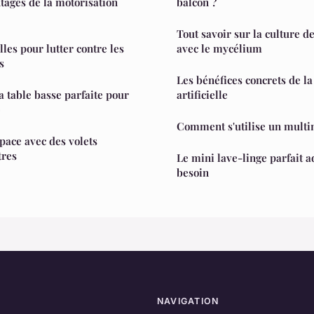
ntages de la motorisation
balcon ?
Tout savoir sur la culture 
lles pour lutter contre les
avec le mycélium
s
Les bénéfices concrets de la
 table basse parfaite pour
artificielle
e
Comment s'utilise un multi
pace avec des volets
tres
Le mini lave-linge parfait 
besoin
NAVIGATION