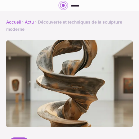
Accueil
›
Actu
›
Découverte et techniques de la sculpture
moderne