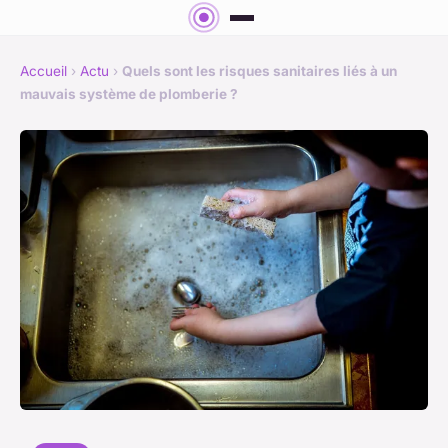
Accueil
›
Actu
›
Quels sont les risques sanitaires liés à un
mauvais système de plomberie ?