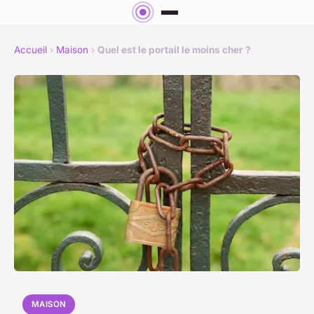
Accueil
›
Maison
›
Quel est le portail le moins cher ?
MAISON