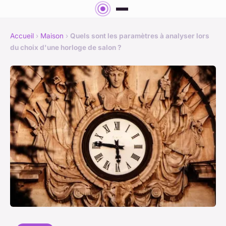
Accueil
›
Maison
›
Quels sont les paramètres à analyser lors
du choix d'une horloge de salon ?