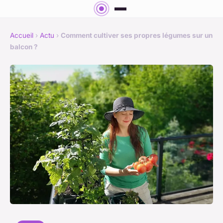
Accueil
›
Actu
›
Comment cultiver ses propres légumes sur un
balcon ?