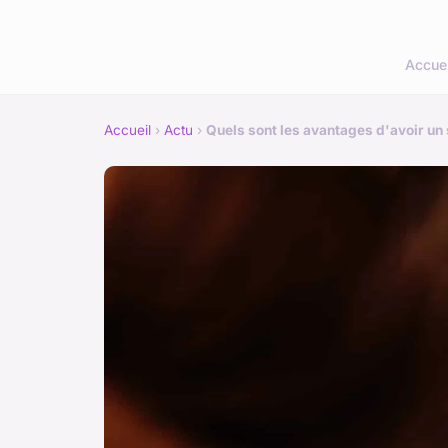
Accuei
Accueil
›
Actu
›
Quels sont les avantages d'avoir un 