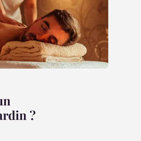
un
ardin ?