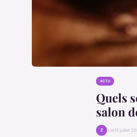
ACTU
Quels s
salon d
Z
zoé
15 juillet 2