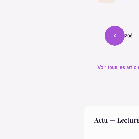
zoé
Z
Voir tous les artic
Actu — Lectur