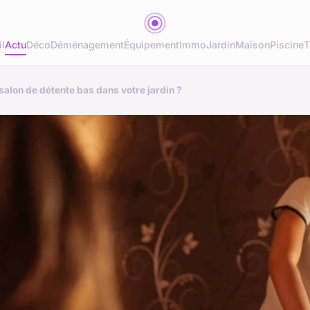
l
Actu
Déco
Déménagement
Équipement
Immo
Jardin
Maison
Piscine
T
salon de détente bas dans votre jardin ?