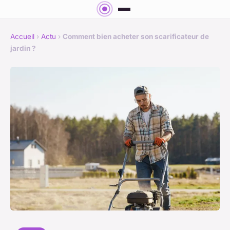
Accueil
›
Actu
›
Comment bien acheter son scarificateur de
jardin ?