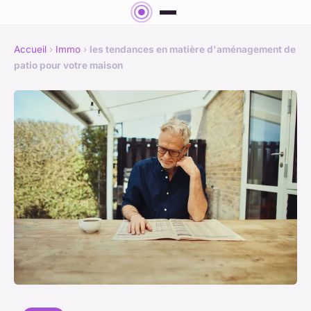
Accueil
›
Immo
›
les tendances en matière d'aménagement de
patio pour votre maison