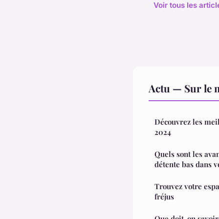
Voir tous les artic
Actu — Sur le 
Découvrez les meil
2024
Quels sont les ava
détente bas dans vo
Trouvez votre esp
fréjus
Que doit-on savoir