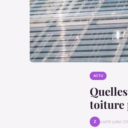
ACTU
Quelles
toiture
Z
zoé
16 juillet 2