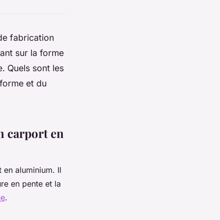
de fabrication
sant sur la forme
le. Quels sont les
 forme et du
n carport en
t en aluminium. Il
ure en pente et la
ne
.