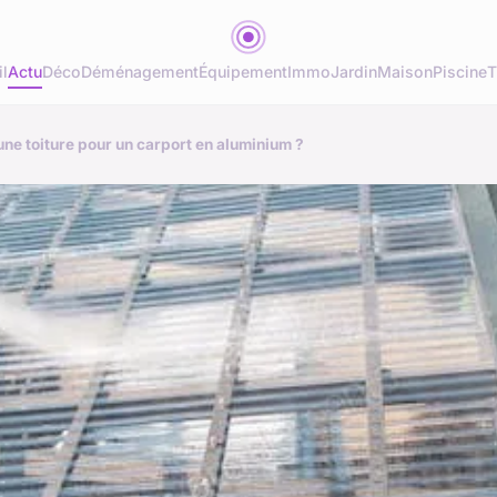
l
Actu
Déco
Déménagement
Équipement
Immo
Jardin
Maison
Piscine
T
une toiture pour un carport en aluminium ?