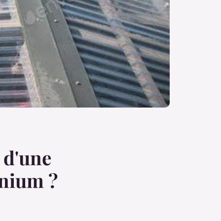
x d'une
inium ?