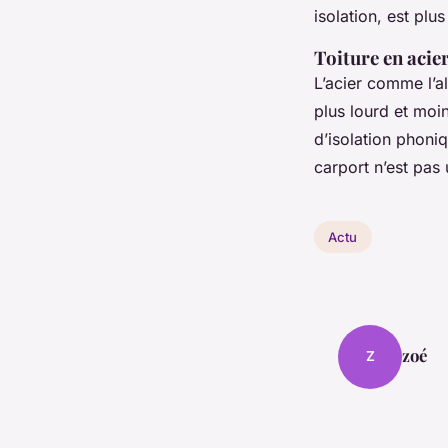
isolation, est plu
Toiture en acie
L’acier comme l’al
plus lourd et moin
d’isolation phoni
carport n’est pas 
Actu
zoé
Z