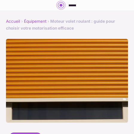
Accueil
›
Équipement
›
Moteur volet roulant : guide pour
choisir votre motorisation efficace