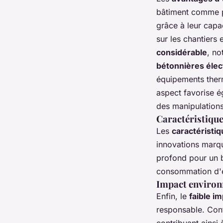
bâtiment comme p
grâce à leur cap
sur les chantiers 
considérable
, n
bétonnières élec
équipements therm
aspect favorise 
des manipulation
Caractéristique
Les
caractéristi
innovations marqu
profond pour un 
consommation d'én
Impact environ
Enfin, le
faible i
responsable. Con
contribuant ainsi 