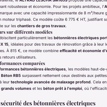
nt robustesse et économie. Pour les projets ambitieux, l'
A
arque avec une capacité impressionnante de 8 m³/heure g
n moteur triphasé. Ce modèle coûte 6 775 € HT, justifiant s
ée sur les
chantiers de gros travaux
.
eurs sur différents modèles
lébiscitent particulièrement les
bétonnières électriques por
X 15
, idéales pour des travaux de rénovation grâce à leur l
tres. À 815 €, ce modèle combine
efficacité et économie d
 retours utilisateurs.
rformances comparées
formances bétonnières électriques
, les modèles haut-
 Béton RB5
surpassent nettement ceux destinés aux petites
 à leur
technologie avancée de malaxage profond
. Cela en
s
grands volumes
et les
béton prêt à l'emploi
, où l'efficaci
 sécurité des bétonnières électriques