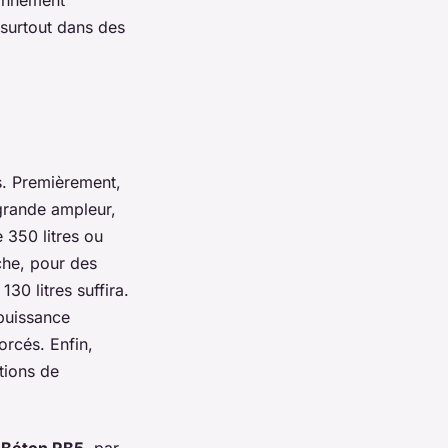
 surtout dans des
ls. Premièrement,
 grande ampleur,
350 litres ou
che, pour des
30 litres suffira.
puissance
orcés. Enfin,
tions de
 Béton RB5
, par