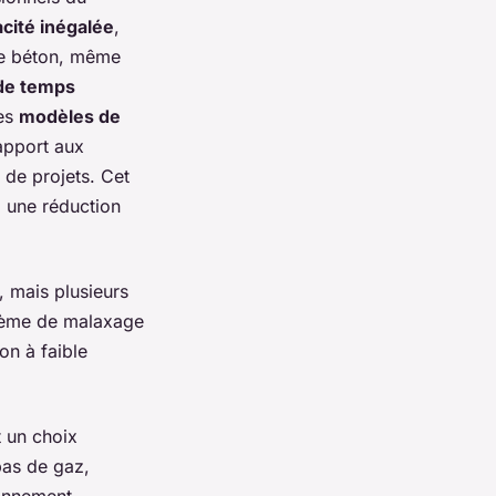
acité inégalée
,
de béton, même
 de temps
les
modèles de
rapport aux
 de projets. Cet
à une réduction
, mais plusieurs
stème de malaxage
n à faible
t un choix
pas de gaz,
ionnement