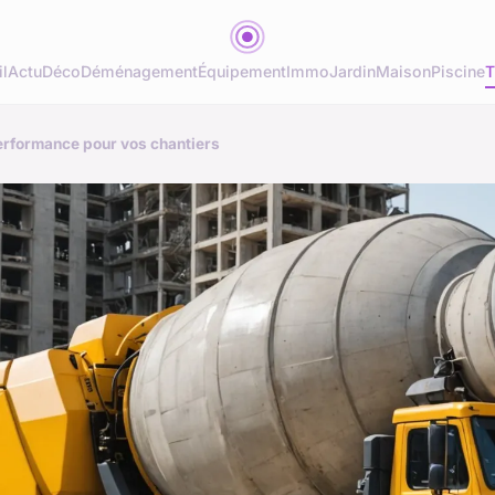
l
Actu
Déco
Déménagement
Équipement
Immo
Jardin
Maison
Piscine
T
performance pour vos chantiers