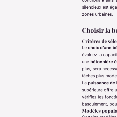
silencieux est ég
zones urbaines.
Choisir la b
Critères de séle
Le
choix d’une b
évaluez la capaci
une
bétonnière é
plus, sera nécess
tâches plus mode
La
puissance de 
supérieure offre 
vérifiez les fonc
basculement, pour
Modèles populai
Certains modèles 