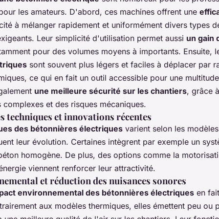
our les amateurs. D'abord, ces machines offrent une
effic
acité à mélanger rapidement et uniformément divers types 
exigeants. Leur simplicité d'utilisation permet aussi
un gain
otamment pour des volumes moyens à importants. Ensuite, 
triques
sont souvent plus légers et faciles à déplacer par 
iques, ce qui en fait un outil accessible pour une multitude
également
une meilleure sécurité sur les chantiers
, grâce 
s complexes et des risques mécaniques.
s techniques et innovations récentes
ques des bétonnières électriques
varient selon les modèles
ent leur évolution. Certaines intègrent par exemple un sy
béton homogène. De plus, des options comme la motorisatio
ergie viennent renforcer leur attractivité.
nemental et réduction des nuisances sonores
mpact environnemental des bétonnières électriques
en fai
trairement aux modèles thermiques, elles émettent peu ou 
à une meilleure qualité de l'air sur les chantiers. Leur fonct