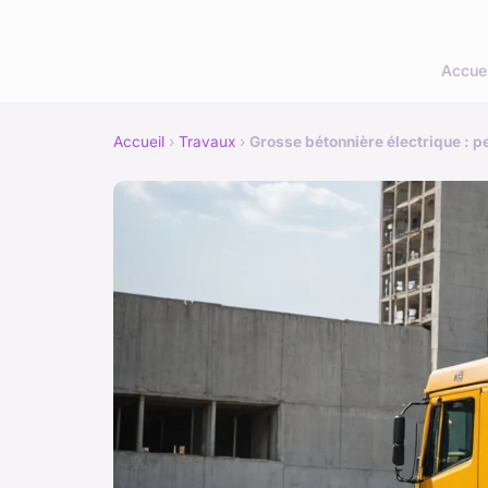
Accuei
Accueil
›
Travaux
›
Grosse bétonnière électrique : 