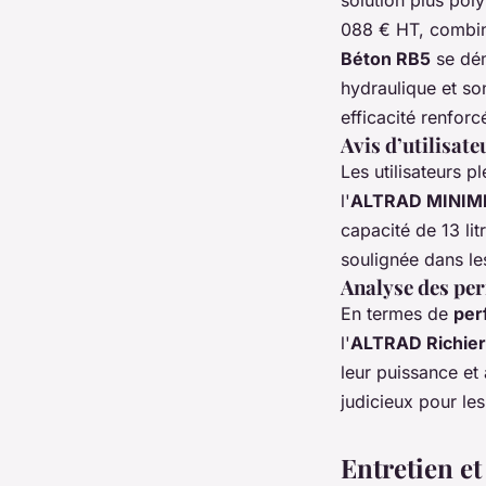
088 € HT, combina
Béton RB5
se dém
hydraulique et so
efficacité renforc
Avis d’utilisat
Les utilisateurs p
l'
ALTRAD MINIMI
capacité de 13 li
soulignée dans les
Analyse des pe
En termes de
per
l'
ALTRAD Richier
leur puissance et
judicieux pour le
Entretien et