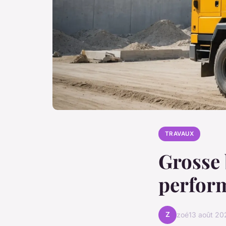
TRAVAUX
Grosse 
perform
Z
zoé
13 août 20