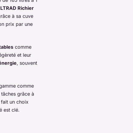
LTRAD Richier
râce à sa cuve
on prix par une
tables
comme
égèreté et leur
'énergie
, souvent
de-gamme comme
 tâches grâce à
 fait un choix
té est clé.