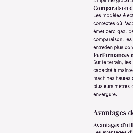
simplifiée grâce 
Comparaison de
Les modèles élec
contextes où l'acc
émet zéro gaz, ce
comparaison, les v
entretien plus co
Performances en
Sur le terrain, l
capacité à maint
machines hautes c
plusieurs mètres 
envergure.
Avantages d
Avantages d'uti
Les
avantages d'