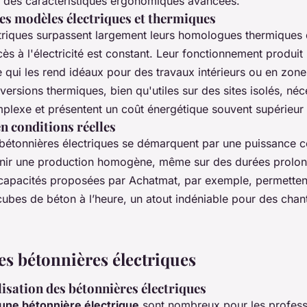
à des caractéristiques ergonomiques avancées.
s modèles électriques et thermiques
triques surpassent largement leurs homologues thermiques
ès à l'électricité est constant. Leur fonctionnement produit
 qui les rend idéaux pour des travaux intérieurs ou en zone
ersions thermiques, bien qu'utiles sur des sites isolés, néc
mplexe et présentent un coût énergétique souvent supérieur
 conditions réelles
es bétonnières électriques se démarquent par une puissance c
enir une production homogène, même sur des durées prolon
apacités proposées par Achatmat, par exemple, permettent
cubes de béton à l’heure, un atout indéniable pour des chan
es bétonnières électriques
lisation des bétonnières électriques
une bétonnière électrique
sont nombreux pour les profess