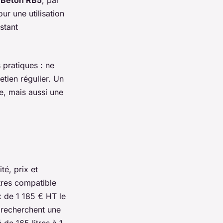
ur une utilisation
stant
 pratiques : ne
tien régulier. Un
e, mais aussi une
é, prix et
tres compatible
x de 1 185 € HT le
 recherchent une
de 165 litres à 1