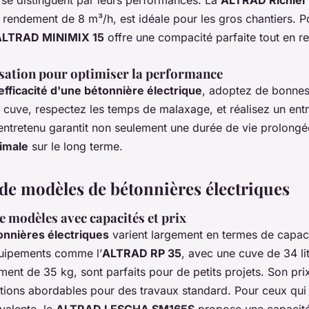
rendement de 8 m³/h, est idéale pour les gros chantiers. Po
ALTRAD MINIMIX 15
offre une compacité parfaite tout en re
isation pour optimiser la performance
efficacité d'une bétonnière électrique
, adoptez de bonnes
 cuve, respectez les temps de malaxage, et réalisez un entre
ntretenu garantit non seulement une durée de vie prolongé
imale
sur le long terme.
de modèles de bétonnières électriques
 modèles avec capacités et prix
nnières électriques
varient largement en termes de capacit
équipements comme l’
ALTRAD RP 35
, avec une cuve de 34 li
ment de 35 kg, sont parfaits pour de petits projets. Son pri
ptions abordables pour des travaux standard. Pour ceux qui
valente, le
ALTRAD LESCHA SM165S
propose une capacité 