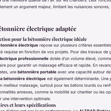
alement un argument majeur, limitant les nuisances sonores,
étonnière électrique adaptée
ction pour la bétonnière électrique idéale
étonnière électrique
repose sur plusieurs critères essentie
té requise en fonction de vos projets. Pour des travaux de
lectrique professionnelle
dotée d’un volume élevé, comme 
aire pour garantir un malaxage efficace et rapide. En revan
stes, une
bétonnière portable
avec une capacité autour de 1
la bétonnière électrique
est également déterminante. Une 
un meilleur malaxage, surtout pour les bétons lourds ou renf
tionnalités annexes, comme la mobilité sur chantier ou les op
 une intervention optimale.
res et leurs spécifications
se distinguent par leurs performances. La
ALTRAD Richier