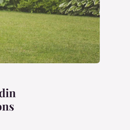
rdin
ons