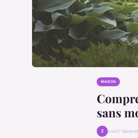
MAISON
Compren
sans mo
Z
zoé
27 décemb