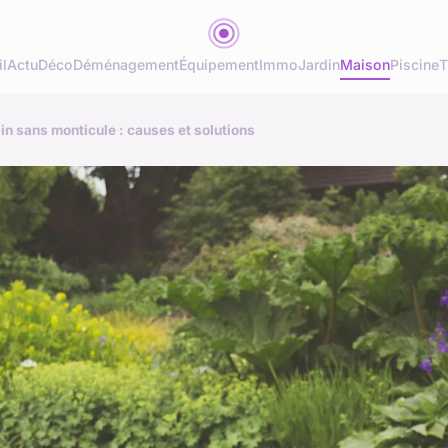
l
Actu
Déco
Déménagement
Équipement
Immo
Jardin
Maison
Piscine
T
in sans monticule : causes et solutions