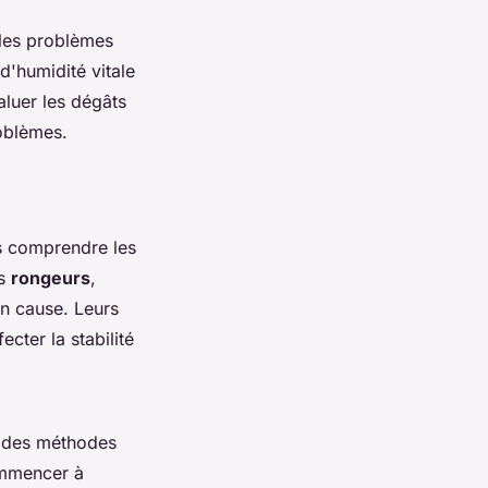
 les problèmes
 d'humidité vitale
aluer les dégâts
roblèmes.
is comprendre les
es
rongeurs
,
en cause. Leurs
cter la stabilité
r des méthodes
commencer à