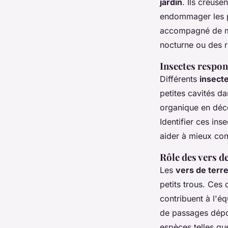
jardin
. Ils creuse
endommager les pl
accompagné de mon
nocturne ou des r
Insectes respon
Différents
insect
petites cavités d
organique en déco
Identifier ces ins
aider à mieux com
Rôle des vers de
Les
vers de terr
petits trous. Ces
contribuent à l'éq
de passages dépo
espèces telles qu