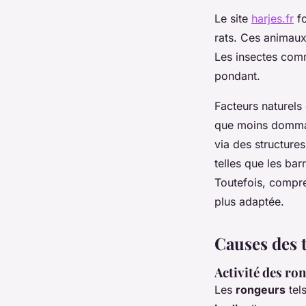
Le site
harjes.fr
fo
rats. Ces animaux
Les insectes comm
pondant.
Facteurs naturels
que moins dommage
via des structures
telles que les bar
Toutefois, compre
plus adaptée.
Causes des t
Activité des ro
Les
rongeurs
tel