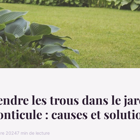
dre les trous dans le ja
nticule : causes et soluti
re 2024
7 min de lecture