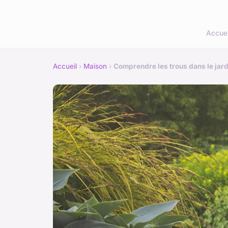
Accuei
Accueil
›
Maison
›
Comprendre les trous dans le jard