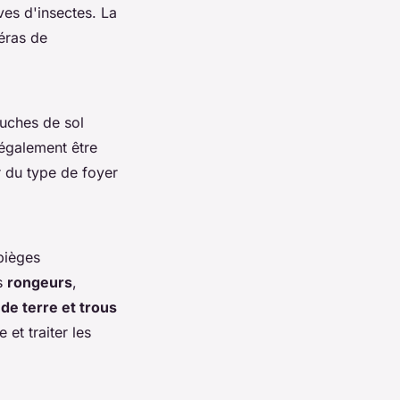
ves d'insectes. La
méras de
ouches de sol
 également être
ur du type de foyer
 pièges
es
rongeurs
,
de terre et trous
et traiter les