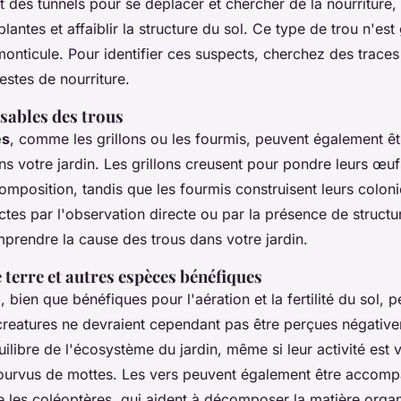
nt des tunnels pour se déplacer et chercher de la nourriture,
antes et affaiblir la structure du sol. Ce type de trou n'es
ticule. Pour identifier ces suspects, cherchez des traces 
estes de nourriture.
sables des trous
es
, comme les grillons ou les fourmis, peuvent également êtr
ans votre jardin. Les grillons creusent pour pondre leurs œu
mposition, tandis que les fourmis construisent leurs coloni
ectes par l'observation directe ou par la présence de structu
prendre la cause des trous dans votre jardin.
 terre et autres espèces bénéfiques
e
, bien que bénéfiques pour l'aération et la fertilité du sol, 
 creatures ne devraient cependant pas être perçues négative
uilibre de l'écosystème du jardin, même si leur activité est 
urvus de mottes. Les vers peuvent également être accomp
e les coléoptères, qui aident à décomposer la matière orga