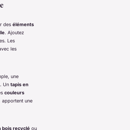
ue
r des
éléments
lle
. Ajoutez
es. Les
vec les
mple, une
. Un
tapis en
es
couleurs
, apportent une
en bois recyclé
ou