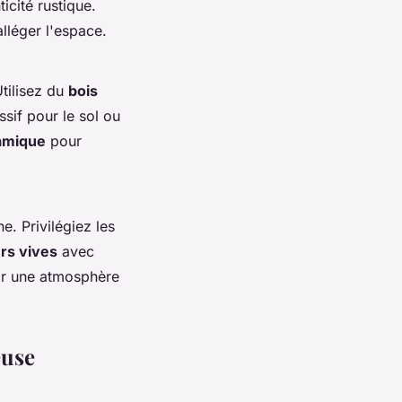
icité rustique.
lléger l'espace.
tilisez du
bois
sif pour le sol ou
amique
pour
. Privilégiez les
rs vives
avec
ir une atmosphère
euse