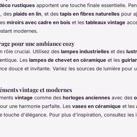
déco rustiques
apportent une touche finale essentielle. Pe
e
, des
plaids en lin
, et des
tapis en fibres naturelles
pour aj
Les
miroirs avec cadre en bois
et les
tableaux vintage
acce
restant modernes.
irage pour une ambiance cozy
n rôle crucial. Utilisez des
lampes industrielles
et des
lust
hentique. Les
lampes de chevet en céramique
et les
guirla
ce douce et invitante. Variez les sources de lumière pour u
léments vintage et modernes
éments
vintage
comme des
horloges anciennes
avec des
o
our une harmonie parfaite. Les
vases en céramique
et les
e touche d'élégance. Pour plus d'inspiration, consultez les