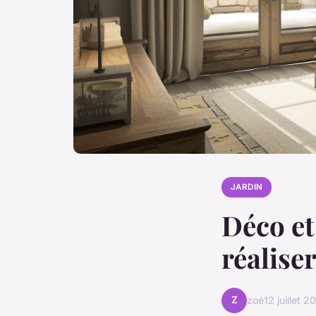
JARDIN
Déco et
réalise
Z
zoé
12 juillet 2