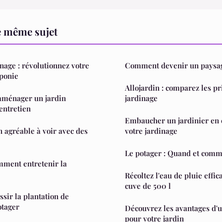
e même sujet
nage : révolutionnez votre
Comment devenir un paysag
oponie
Allojardin : comparez les pr
 aménager un jardin
jardinage
entretien
Embaucher un jardinier en c
n agréable à voir avec des
votre jardinage
Le potager : Quand et comme
omment entretenir la
Récoltez l'eau de pluie effi
cuve de 500 l
ssir la plantation de
otager
Découvrez les avantages d'u
pour votre jardin