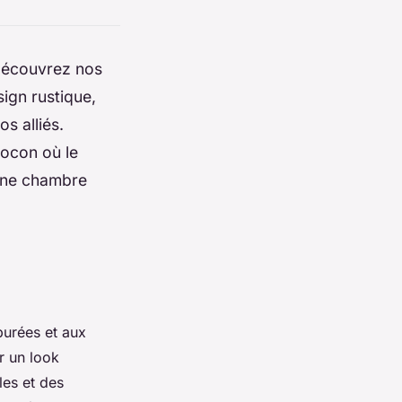
 Découvrez nos
ign rustique,
s alliés.
cocon où le
'une chambre
purées et aux
 un look
les et des