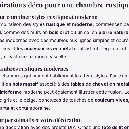
spirations déco pour une chambre rustiq
ur combiner styles rustique et moderne
ombinaison des styles
rustique
et
moderne
, commencez pa
s
comme des murs en
bois brut
ou un sol en
pierre nature
hes modernes avec des meubles aux lignes simples et épuré
riels
et les
accessoires en métal
contrastent élégamment a
s, créant une harmonie visuelle.
ambres rustiques modernes
 chambres qui marient habilement les deux styles. Par exe
n
lit en bois massif
associé à des
tables de chevet en métal
 plateforme
moderne peut également illustrer cette fusion. L
 gris et le beige, ponctuées de touches de
couleurs vives
ante et contemporaine.
r personnaliser votre décoration
re décoration avec des projets DIY. Créez une
tête de lit 