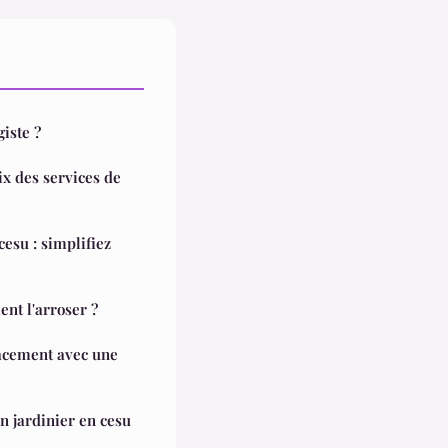
iste ?
ix des services de
esu : simplifiez
nt l'arroser ?
cacement avec une
n jardinier en cesu