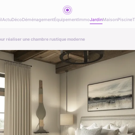
l
Actu
Déco
Déménagement
Équipement
Immo
Jardin
Maison
Piscine
T
our réaliser une chambre rustique moderne