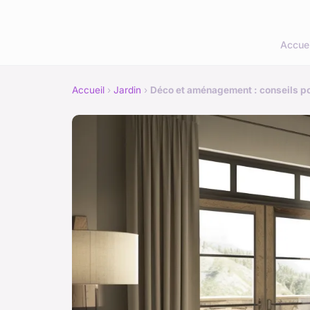
Accuei
Accueil
›
Jardin
›
Déco et aménagement : conseils p