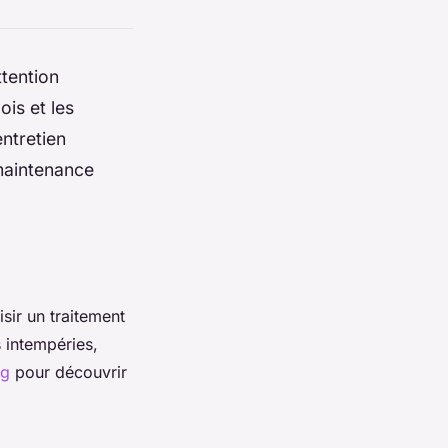
ttention
ois et les
ntretien
 maintenance
isir un traitement
s intempéries,
og
pour découvrir