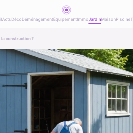
l
Actu
Déco
Déménagement
Équipement
Immo
Jardin
Maison
Piscine
T
 la construction ?