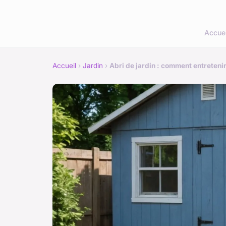
Accuei
Accueil
›
Jardin
›
Abri de jardin : comment entretenir