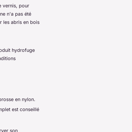
e vernis, pour
ane n'a pas été
 les abris en bois
roduit hydrofuge
nditions
brosse en nylon.
plet est conseillé
rver son