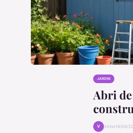
JARDIN
Abri de
constru
V
Victor
14/04/2