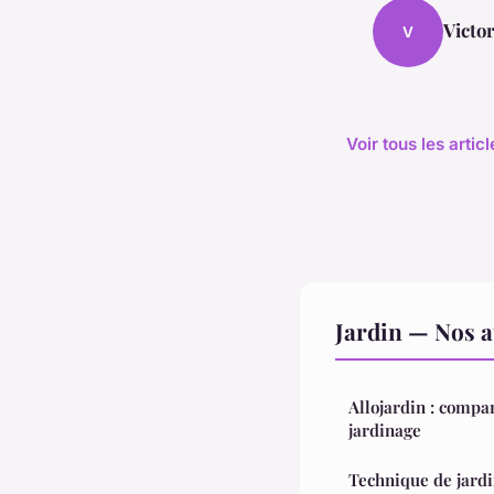
Victo
V
Voir tous les artic
Jardin — Nos a
Allojardin : compar
jardinage
Technique de jardi